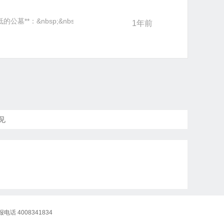
：&nbsp;&nbsp;-**美人山公墓**：位于溧水区溧水殡仪馆旁，起售
1年前
见
话 4008341834