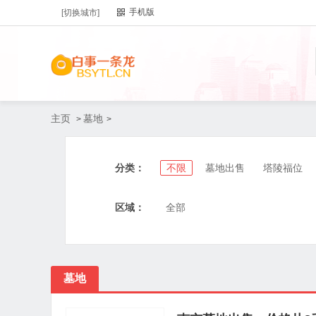
手机版
[切换城市]
主页
墓地
>
>
分类：
不限
墓地出售
塔陵福位
区域：
全部
墓地