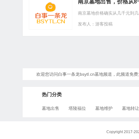
南京墓地出售，价格从8
南京墓地价格确实从几千元到几十万
发布人：游客投稿
欢迎您访问白事一条龙bsytl.cn墓地频道，此频
热门分类
墓地出售
塔陵福位
墓地维护
墓地转
Copyright 201