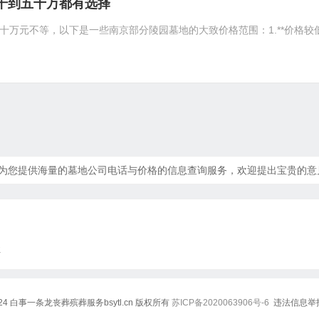
千到五十万都有选择
元不等，以下是一些南京部分陵园墓地的大致价格范围：1.**价格较低的公墓**
道免费为您提供海量的墓地公司电话与价格的信息查询服务，欢迎提出宝贵的意
让
7-2024 白事一条龙丧葬殡葬服务bsytl.cn 版权所有
苏ICP备2020063906号-6
违法信息举报电