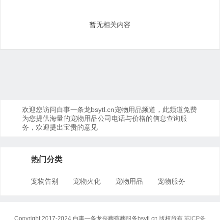
暂无相关内容
欢迎您访问白事一条龙bsytl.cn宠物用品频道，此频道免费
为您提供海量的宠物用品公司电话与价格的信息查询服
务，欢迎提出宝贵的意见
热门分类
宠物告别
宠物火化
宠物用品
宠物服务
Copyright 2017-2024 白事一条龙丧葬殡葬服务bsytl.cn 版权所有
苏ICP备